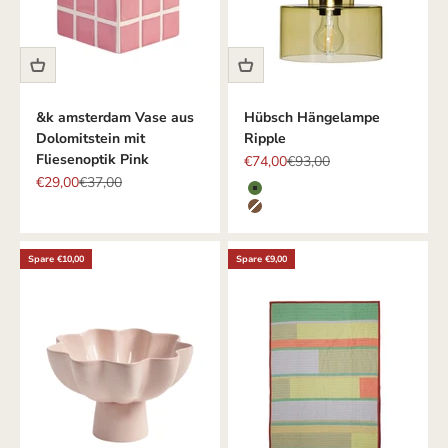
&k amsterdam Vase aus
Hübsch Hängelampe
Dolomitstein mit
Ripple
Fliesenoptik Pink
Angebot
Regulärer Preis
€74,00
€93,00
Angebot
Regulärer Preis
€29,00
€37,00
Farbe
GRÜN
BRAUN
Spare €10,00
Spare €9,00