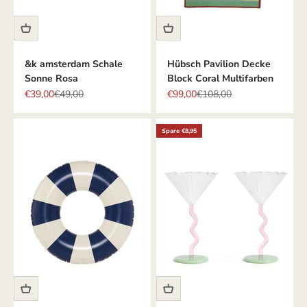
&k amsterdam Schale
Hübsch Pavilion Decke
Sonne Rosa
Block Coral Multifarben
Angebot
Regulärer Preis
Angebot
Regulärer Preis
€39,00
€49,00
€99,00
€108,00
Spare €8,95