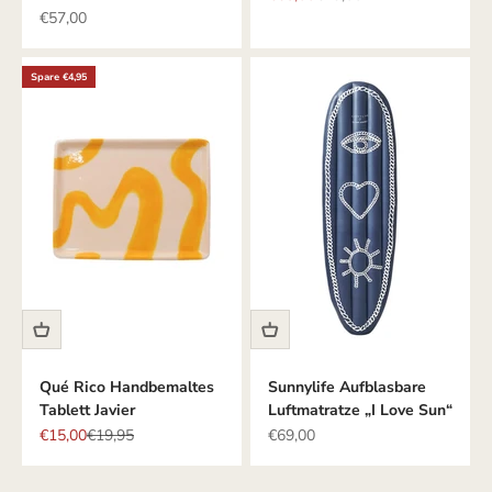
Angebot
€57,00
Spare €4,95
Qué Rico Handbemaltes
Sunnylife Aufblasbare
Tablett Javier
Luftmatratze „I Love Sun“
Angebot
Regulärer Preis
Angebot
€15,00
€19,95
€69,00