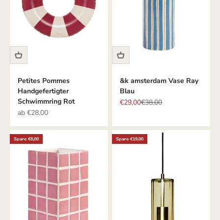
Petites Pommes
&k amsterdam Vase Ray
Handgefertigter
Blau
Schwimmring Rot
Angebot
Regulärer Preis
€29,00
€38,00
Angebot
ab €28,00
Spare €8,00
Spare €19,00