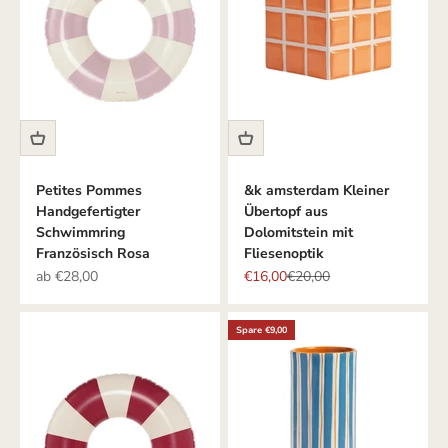
Petites Pommes
&k amsterdam Kleiner
Handgefertigter
Übertopf aus
Schwimmring
Dolomitstein mit
Französisch Rosa
Fliesenoptik
Angebot
Angebot
Regulärer Preis
ab €28,00
€16,00
€20,00
Spare €9,00