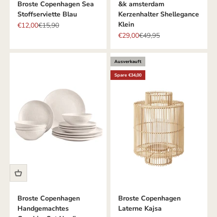
Broste Copenhagen Sea
&k amsterdam
Stoffserviette Blau
Kerzenhalter Shellegance
Klein
Angebot
Regulärer Preis
€12,00
€15,90
Angebot
Regulärer Preis
€29,00
€49,95
Ausverkauft
Spare €34,00
Broste Copenhagen
Broste Copenhagen
Handgemachtes
Laterne Kajsa