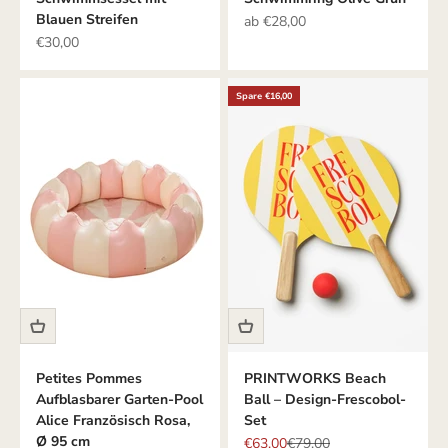
Blauen Streifen
Angebot
ab €28,00
Angebot
€30,00
Spare €16,00
Petites Pommes
PRINTWORKS Beach
Aufblasbarer Garten-Pool
Ball – Design-Frescobol-
Alice Französisch Rosa,
Set
Ø 95 cm
Angebot
Regulärer Preis
€63,00
€79,00