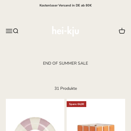
Zum Inhalt springen
Kostenloser Versand in DE ab 80€
hei-kju
Menü
Suche
Waren
31 Produkte
Spare €4,00