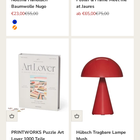
Baumwolle Nugo
at Jaures
Angebot
Regulärer Preis
Angebot
Regulärer Preis
€23,00
€55,00
ab €65,00
€75,00
Farbe
BLAU
ORANGE
PRINTWORKS Puzzle Art
Hübsch Tragbare Lampe
Lover 1000 Teile
Mush