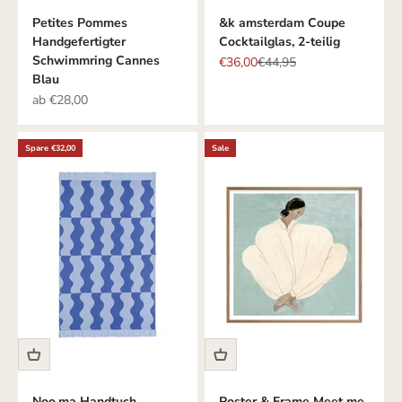
Petites Pommes
&k amsterdam Coupe
Handgefertigter
Cocktailglas, 2-teilig
Schwimmring Cannes
Angebot
Regulärer Preis
€36,00
€44,95
Blau
Angebot
ab €28,00
Spare €32,00
Sale
Noo.ma Handtuch
Poster & Frame Meet me