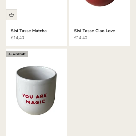
Sisi Tasse Matcha
Sisi Tasse Ciao Love
Angebot
Angebot
€14,40
€14,40
Ausverkauft