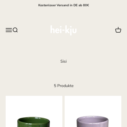
Zum Inhalt springen
Kostenloser Versand in DE ab 80€
hei-kju
Menü
Suche
Waren
5 Produkte