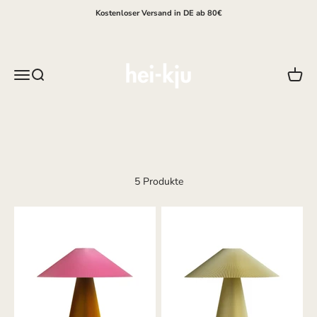
Zum Inhalt springen
Kostenloser Versand in DE ab 80€
hei-kju
Menü
Suche
Waren
5 Produkte