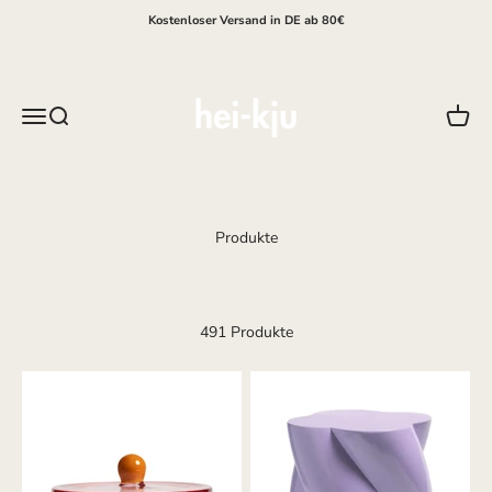
Zum Inhalt springen
Kostenloser Versand in DE ab 80€
hei-kju
Menü
Suche
Waren
491 Produkte