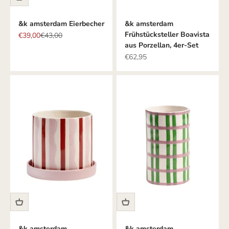
&k amsterdam Eierbecher
&k amsterdam
Frühstücksteller Boavista
Angebot
Regulärer Preis
€39,00
€43,00
aus Porzellan, 4er-Set
Angebot
€62,95
&k amsterdam
&k amsterdam