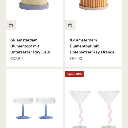
&k amsterdam
&k amsterdam
Blumentopf mit
Blumentopf mit
Untersetzer Ray Gelb
Untersetzer Ray Orange
Angebot
Angebot
€37,50
€59,00
Spare €8,95