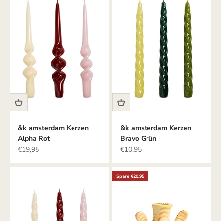
&k amsterdam Kerzen
&k amsterdam Kerzen
Alpha Rot
Bravo Grün
Angebot
Angebot
€19,95
€10,95
Spare €20,95