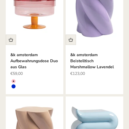
&k amsterdam
&k amsterdam
Aufbewahrungsdose Duo
Beistelltisch
aus Glas
Marshmallow Lavendel
Angebot
Angebot
€59,00
€123,00
Farbe
PINK
BLAU