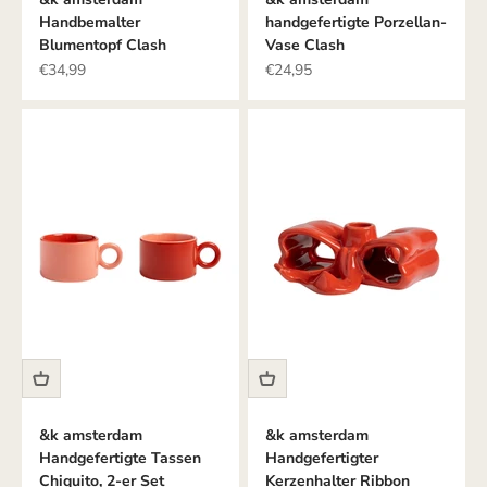
Handbemalter
handgefertigte Porzellan-
Blumentopf Clash
Vase Clash
Angebot
Angebot
€34,99
€24,95
&k amsterdam
&k amsterdam
Handgefertigte Tassen
Handgefertigter
Chiquito, 2-er Set
Kerzenhalter Ribbon