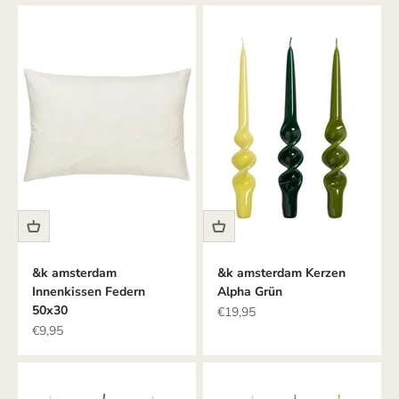
&k amsterdam
&k amsterdam Kerzen
Innenkissen Federn
Alpha Grün
50x30
Angebot
€19,95
Angebot
€9,95