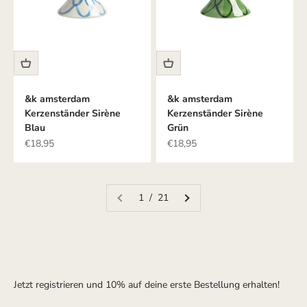
&k amsterdam
&k amsterdam
Kerzenständer Sirène
Kerzenständer Sirène
Blau
Grün
Angebot
Angebot
€18,95
€18,95
1 / 21
Jetzt registrieren und 10% auf deine erste Bestellung erhalten!