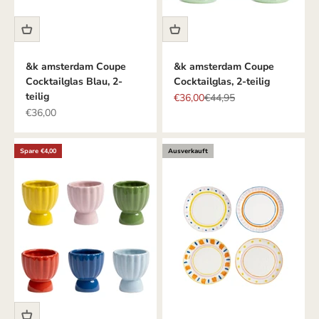
&k amsterdam Coupe
&k amsterdam Coupe
Cocktailglas Blau, 2-
Cocktailglas, 2-teilig
teilig
Angebot
Regulärer Preis
€36,00
€44,95
Angebot
€36,00
Spare €4,00
Ausverkauft