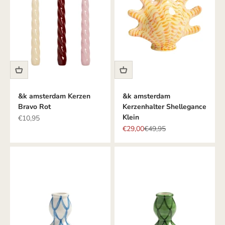
&k amsterdam Kerzen
&k amsterdam
Bravo Rot
Kerzenhalter Shellegance
Klein
Angebot
€10,95
Angebot
Regulärer Preis
€29,00
€49,95