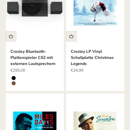
Crosley Bluetooth-
Crosley LP Vinyl
Plattenspieler C62 mit
Schallplatte Christmas
externen Lautsprechern
Legends
Angebot
Angebot
€295,00
€34,99
Farbe
SCHWARZ
BRAUN