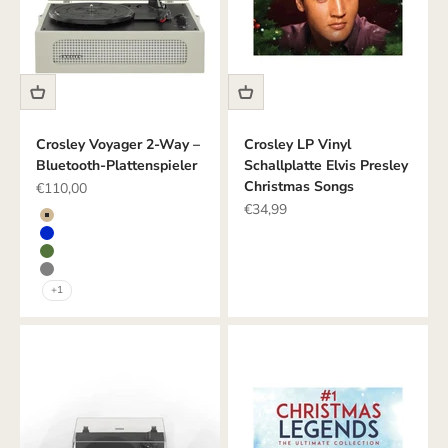
Crosley Voyager 2-Way –
Crosley LP Vinyl
Bluetooth-Plattenspieler
Schallplatte Elvis Presley
Christmas Songs
Angebot
€110,00
Angebot
€34,99
Farbe
CREME
BLAU
GRÜN
GRAU
+1