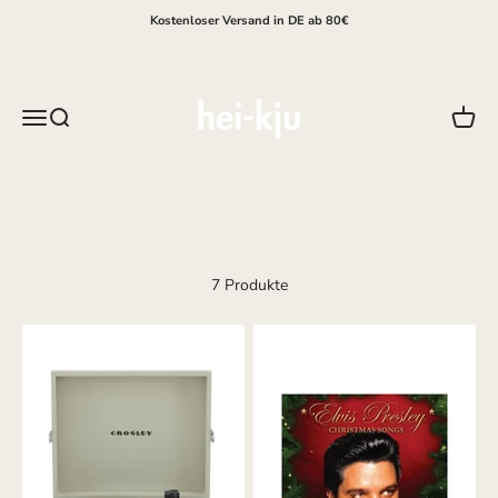
Zum Inhalt springen
Kostenloser Versand in DE ab 80€
hei-kju
Menü
Suche
Waren
7 Produkte