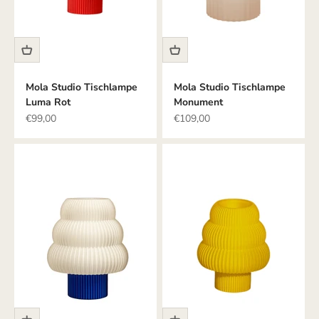
Mola Studio Tischlampe
Mola Studio Tischlampe
Luma Rot
Monument
Angebot
Angebot
€99,00
€109,00