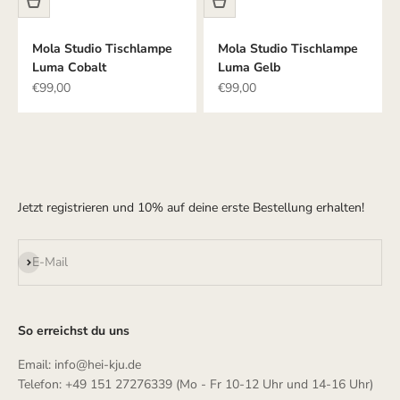
Mola Studio Tischlampe
Mola Studio Tischlampe
Luma Cobalt
Luma Gelb
Angebot
Angebot
€99,00
€99,00
Jetzt registrieren und 10% auf deine erste Bestellung erhalten!
Abonnieren
E-Mail
So erreichst du uns
Email: info@hei-kju.de
Telefon: +49 151 27276339 (Mo - Fr 10-12 Uhr und 14-16 Uhr)