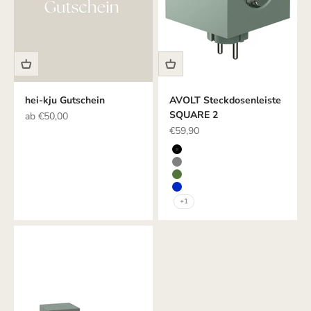
hei-kju Gutschein
AVOLT Steckdosenleiste
SQUARE 2
Angebot
ab €50,00
Angebot
€59,90
Farbe
SCHWARZ
GRAU
GRÜN
BLAU
+1