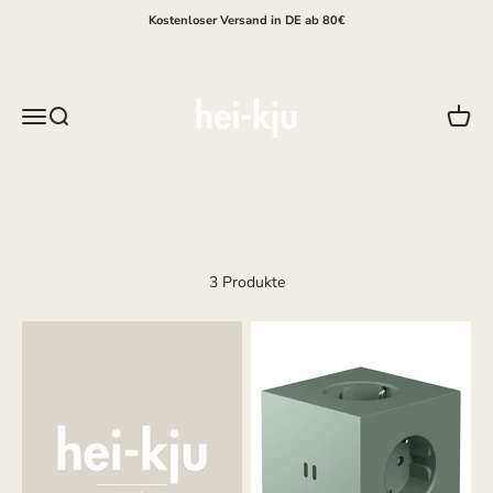
Zum Inhalt springen
Kostenloser Versand in DE ab 80€
hei-kju
Menü
Suche
Waren
3 Produkte