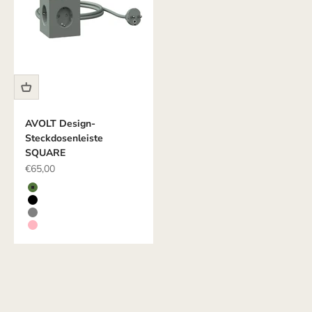
AVOLT Design-
Steckdosenleiste
SQUARE
Angebot
€65,00
Farbe
GRÜN
SCHWARZ
GRAU
ROSE