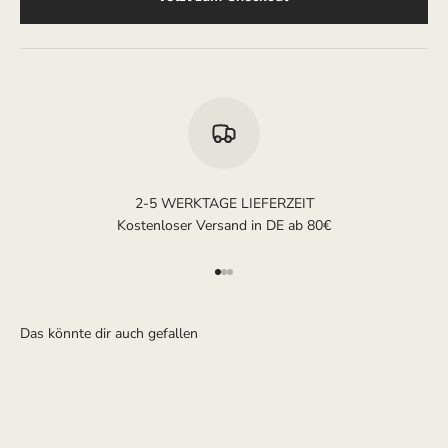
2-5 WERKTAGE LIEFERZEIT
Kostenloser Versand in DE ab 80€
Gehe zu Element 1
Gehe zu Element 2
Gehe zu Element 3