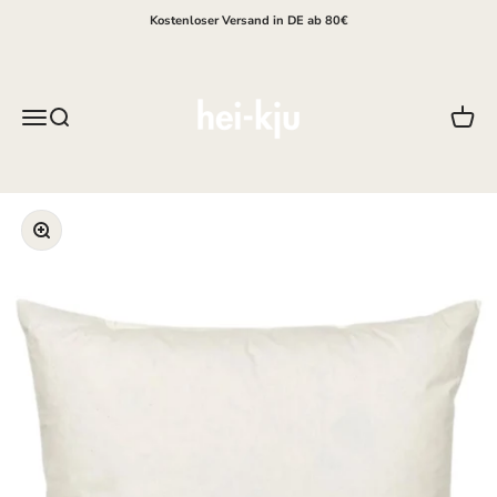
Zum Inhalt springen
Kostenloser Versand in DE ab 80€
hei-kju
Menü
Suche
Waren
Bild vergrößern