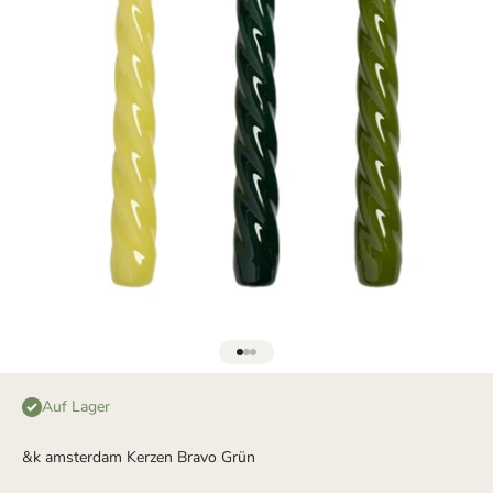
Gehe zu Element 1
Gehe zu Element 2
Gehe zu Element 3
Auf Lager
&k amsterdam Kerzen Bravo Grün