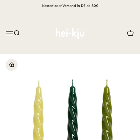
Zum Inhalt springen
Kostenloser Versand in DE ab 80€
hei-kju
Menü
Suche
Waren
Bild vergrößern