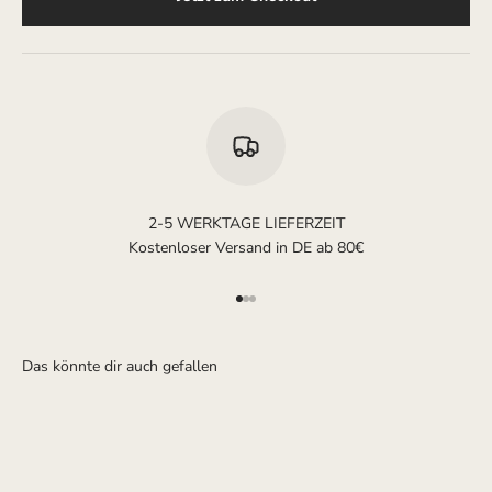
2-5 WERKTAGE LIEFERZEIT
Kostenloser Versand in DE ab 80€
Gehe zu Element 1
Gehe zu Element 2
Gehe zu Element 3