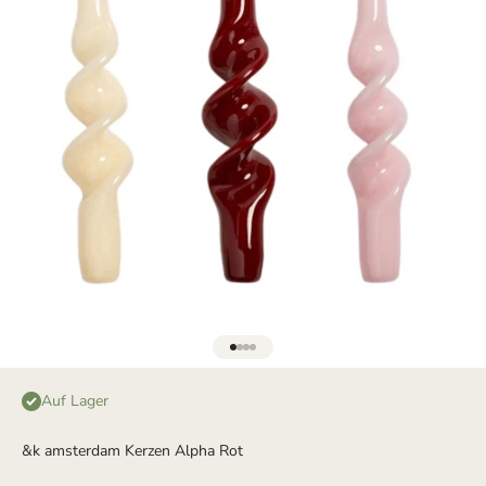
Gehe zu Element 1
Gehe zu Element 2
Gehe zu Element 3
Gehe zu Element 4
Auf Lager
&k amsterdam Kerzen Alpha Rot