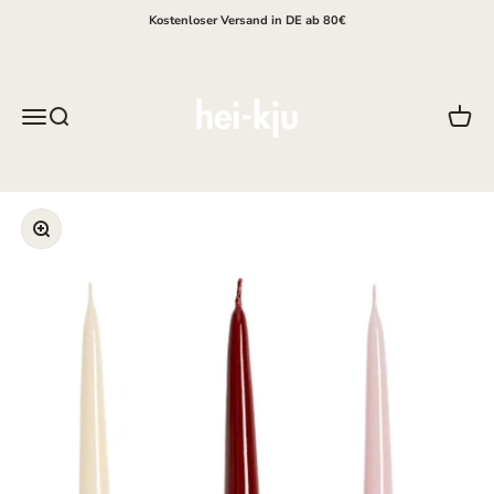
Zum Inhalt springen
Kostenloser Versand in DE ab 80€
hei-kju
Menü
Suche
Waren
Bild vergrößern