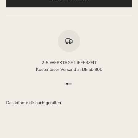
2-5 WERKTAGE LIEFERZEIT
Kostenloser Versand in DE ab 80€
Gehe zu Element 1
Gehe zu Element 2
Gehe zu Element 3