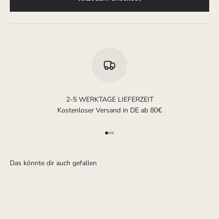
2-5 WERKTAGE LIEFERZEIT
Kostenloser Versand in DE ab 80€
Gehe zu Element 1
Gehe zu Element 2
Gehe zu Element 3