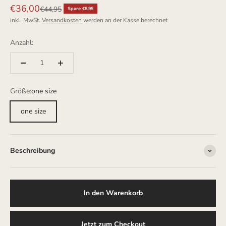
Angebot
€36,00
Regulärer Preis
€44,95
Spare €8,95
inkl. MwSt.
Versandkosten
werden an der Kasse berechnet
Anzahl:
Größe:
one size
one size
Beschreibung
In den Warenkorb
Jetzt zum Checkout