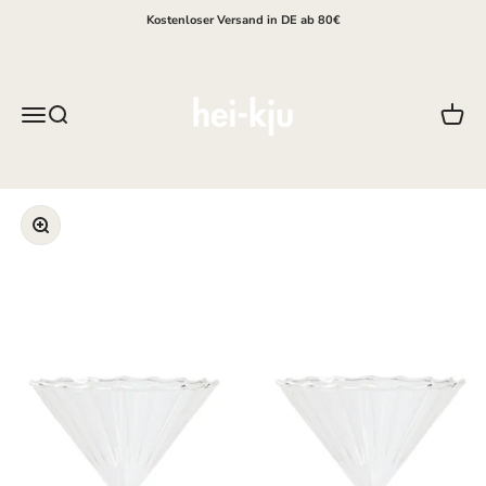
Zum Inhalt springen
Kostenloser Versand in DE ab 80€
hei-kju
Menü
Suche
Waren
Bild vergrößern