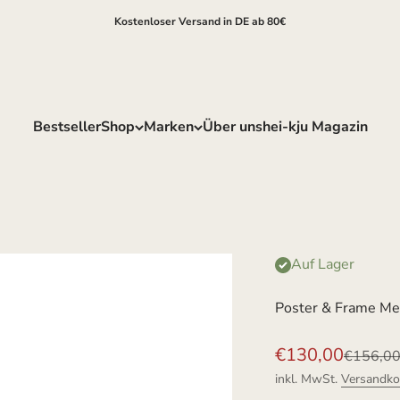
Kostenloser Versand in DE ab 80€
Bestseller
Shop
Marken
Über uns
hei-kju Magazin
Auf Lager
Poster & Frame Me
Angebot
€130,00
Reguläre
€156,0
inkl. MwSt.
Versandko