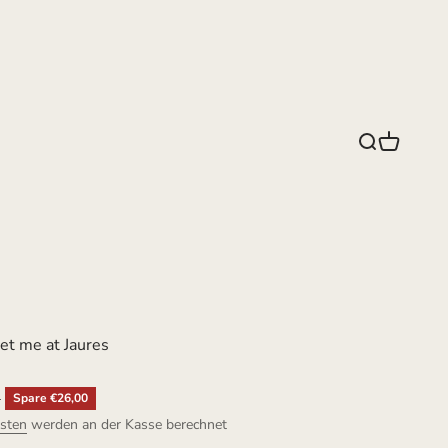
Suche
Warenko
et me at Jaures
r Preis
0
Spare €26,00
sten
werden an der Kasse berechnet