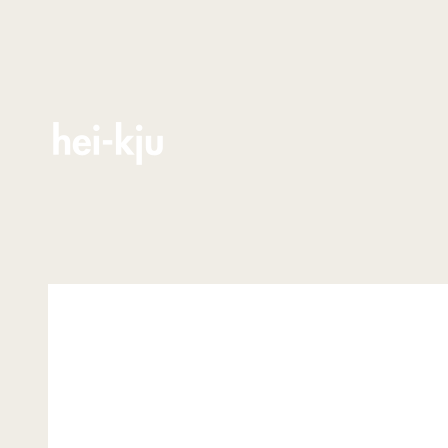
Zum Inhalt springen
hei-kju