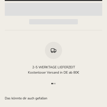
2-5 WERKTAGE LIEFERZEIT
Kostenloser Versand in DE ab 80€
Gehe zu Element 1
Gehe zu Element 2
Gehe zu Element 3