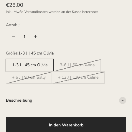
Angebot
€28,00
inkl. MwSt.
Versandkosten
werden an der Kasse berechnet
Anzahl:
Größe:
1-3 J | 45 cm Olivia
1-3 J | 45 cm Olivia
3-6 J | 60 cm Anna
+ 6 J | 90 cm Sally
+ 12 J | 120 cm Celine
Beschreibung
In den Warenkorb