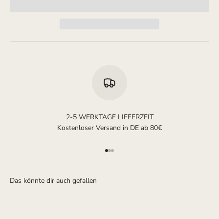
2-5 WERKTAGE LIEFERZEIT
Kostenloser Versand in DE ab 80€
Gehe zu Element 1
Gehe zu Element 2
Gehe zu Element 3