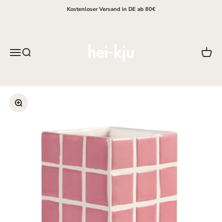
Zum Inhalt springen
Kostenloser Versand in DE ab 80€
hei-kju
Menü
Suche
Waren
Bild vergrößern