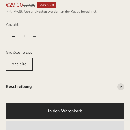
Angebot
€29,00
Regulärer Preis
€37,00
Spare €8,00
inkl. MwSt.
Versandkosten
werden an der Kasse berechnet
Anzahl:
Größe:
one size
one size
Beschreibung
In den Warenkorb