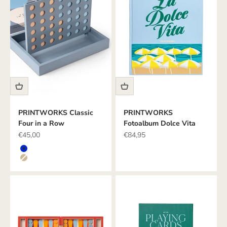
PRINTWORKS Classic
PRINTWORKS
Four in a Row
Fotoalbum Dolce Vita
Angebot
Angebot
€45,00
€84,95
Farbe
BLAU
BEIGE