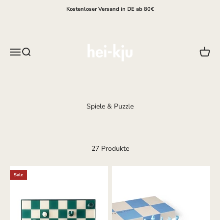
Zum Inhalt springen
Kostenloser Versand in DE ab 80€
hei-kju
Menü
Suche
Waren
27 Produkte
Sale