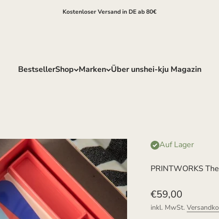
Kostenloser Versand in DE ab 80€
Bestseller
Shop
Marken
Über uns
hei-kju Magazin
Auf Lager
PRINTWORKS The 
Angebot
€59,00
inkl. MwSt.
Versandko