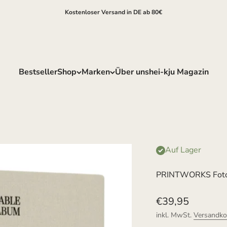
Kostenloser Versand in DE ab 80€
Bestseller
Shop
Marken
Über uns
hei-kju Magazin
Auf Lager
PRINTWORKS Foto
Angebot
€39,95
inkl. MwSt.
Versandko