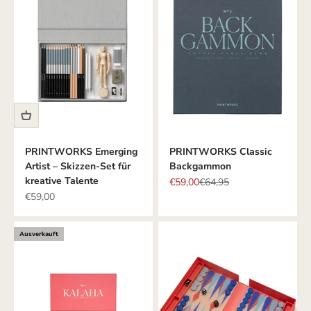
PRINTWORKS Emerging
PRINTWORKS Classic
Artist – Skizzen-Set für
Backgammon
kreative Talente
Angebot
Regulärer Preis
€59,00
€64,95
Angebot
€59,00
Ausverkauft