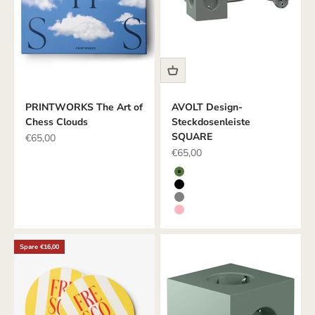
PRINTWORKS The Art of
AVOLT Design-
Chess Clouds
Steckdosenleiste
SQUARE
Angebot
€65,00
Angebot
€65,00
Farbe
GRÜN
SCHWARZ
GRAU
ROSE
Spare €16,00