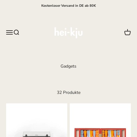
Zum Inhalt springen
Kostenloser Versand in DE ab 80€
hei-kju
Menü
Suche
Waren
32 Produkte