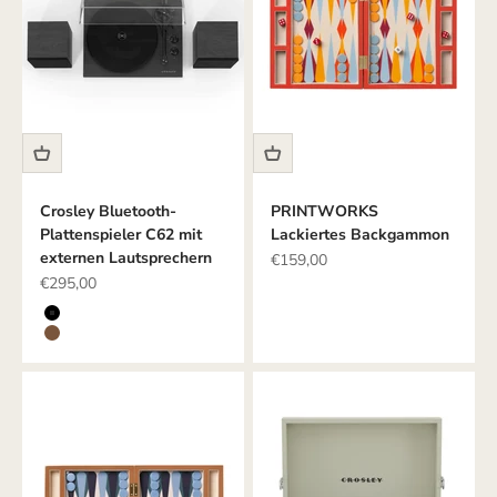
Crosley Bluetooth-
PRINTWORKS
Plattenspieler C62 mit
Lackiertes Backgammon
externen Lautsprechern
Angebot
€159,00
Angebot
€295,00
Farbe
SCHWARZ
BRAUN