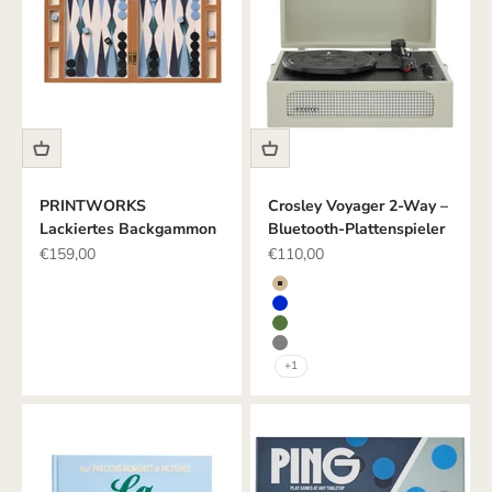
PRINTWORKS
Crosley Voyager 2-Way –
Lackiertes Backgammon
Bluetooth-Plattenspieler
Angebot
Angebot
€159,00
€110,00
Farbe
CREME
BLAU
GRÜN
GRAU
+1