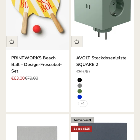
PRINTWORKS Beach
AVOLT Steckdosenleiste
Ball – Design-Frescobol-
SQUARE 2
Set
Angebot
€59,90
Angebot
Regulärer Preis
€63,00
€79,00
Farbe
SCHWARZ
GRAU
GRÜN
BLAU
+1
Ausverkauft
Spare €5,95