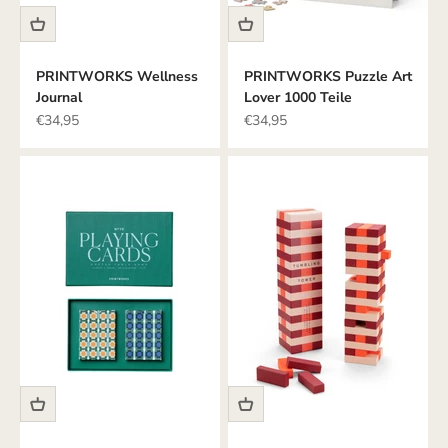
PRINTWORKS Wellness
PRINTWORKS Puzzle Art
Journal
Lover 1000 Teile
Angebot
Angebot
€34,95
€34,95