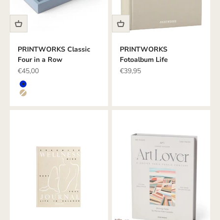
PRINTWORKS Classic
PRINTWORKS
Four in a Row
Fotoalbum Life
Angebot
Angebot
€45,00
€39,95
Farbe
BLAU
BEIGE