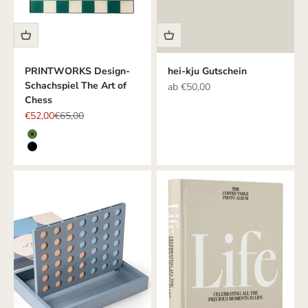
PRINTWORKS Design-
hei-kju Gutschein
Schachspiel The Art of
Angebot
ab €50,00
Chess
Angebot
Regulärer Preis
€52,00
€65,00
Farbe
Grün
Schwarz