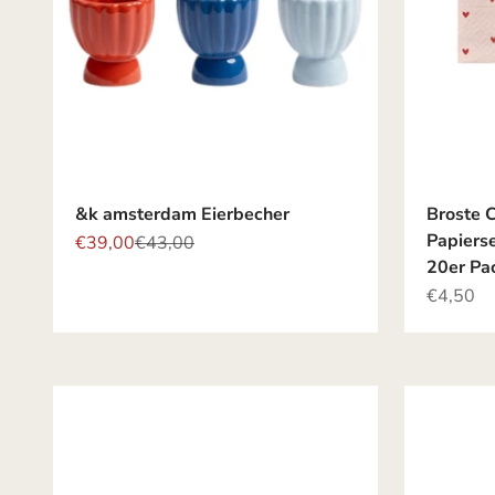
&k amsterdam Eierbecher
Broste 
Papiers
Angebot
Regulärer Preis
€39,00
€43,00
20er Pa
Angebot
€4,50