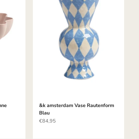
nne
&k amsterdam Vase Rautenform
Blau
Angebot
€84,95