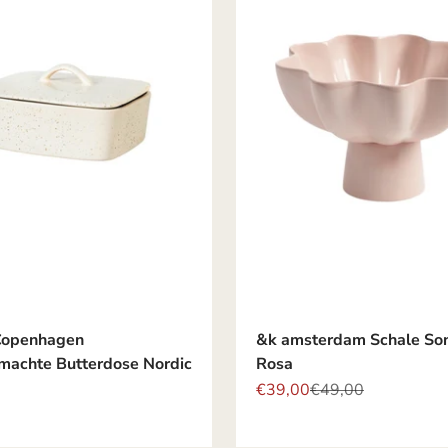
Copenhagen
&k amsterdam Schale So
achte Butterdose Nordic
Rosa
Angebot
Regulärer Preis
€39,00
€49,00