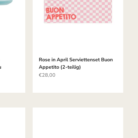
e
Rose in April Serviettenset Buon
u
Appetito (2-teilig)
Angebot
€28,00