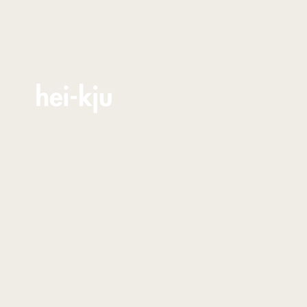
Zum Inhalt springen
hei-kju