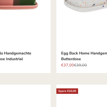
llo Handgemachte
Egg Back Home Handgem
se Industrial
Butterdose
Angebot
Regulärer Preis
€37,00
€39,00
Spare €10,00