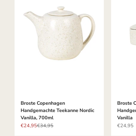
Broste Copenhagen
Broste 
Handgemachte Teekanne Nordic
Handgem
Vanilla, 700ml
Vanilla
Angebot
Regulärer Preis
Angebot
€24,95
€34,95
€24,95