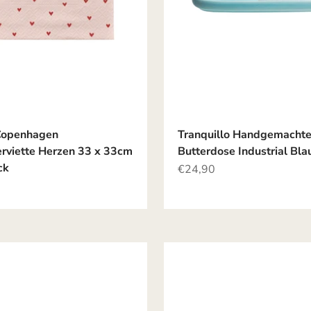
Copenhagen
Tranquillo Handgemacht
erviette Herzen 33 x 33cm
Butterdose Industrial Bla
ck
Angebot
€24,90