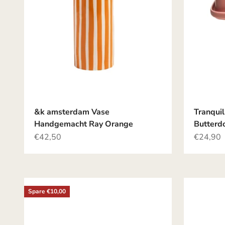
&k amsterdam Vase
Tranqui
Handgemacht Ray Orange
Butterdo
Angebot
Angebot
€42,50
€24,90
Spare €10,00