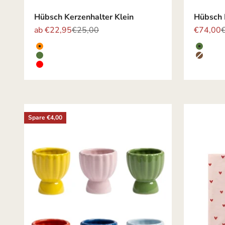
Hübsch Kerzenhalter Klein
Hübsch 
Angebot
Regulärer Preis
Angebot
R
ab €22,95
€25,00
€74,00
Farbe
Farbe
ORANGE
GRÜN
GRÜN
BRAU
ROT
Spare €4,00