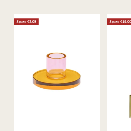
Spare €2,05
Spare €19,0