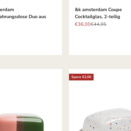
terdam
&k amsterdam Coupe
hrungsdose Duo aus
Cocktailglas, 2-teilig
Angebot
Regulärer Preis
€36,00
€44,95
Spare €2,00