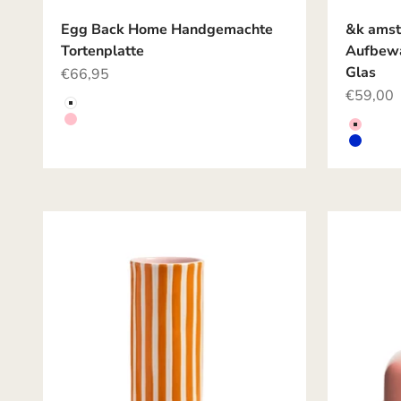
Egg Back Home Handgemachte
&k ams
Tortenplatte
Aufbewa
Glas
Angebot
€66,95
Angebot
€59,00
Farbe
Weiß
Farbe
Rosa
PINK
BLAU