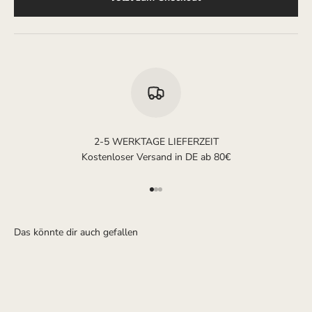
2-5 WERKTAGE LIEFERZEIT
Kostenloser Versand in DE ab 80€
Gehe zu Element 1
Gehe zu Element 2
Gehe zu Element 3