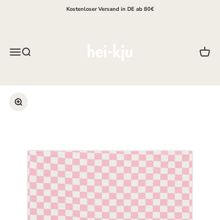
Zum Inhalt springen
Kostenloser Versand in DE ab 80€
hei-kju
Menü
Suche
Waren
Bild vergrößern