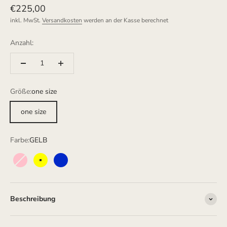
Angebot
€225,00
inkl. MwSt.
Versandkosten
werden an der Kasse berechnet
Anzahl:
Größe:
one size
one size
Farbe:
GELB
PINK
GELB
BLAU
Beschreibung