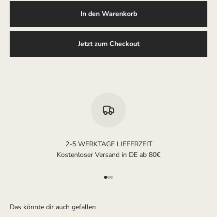
In den Warenkorb
Jetzt zum Checkout
2-5 WERKTAGE LIEFERZEIT
Kostenloser Versand in DE ab 80€
Gehe zu Element 1
Gehe zu Element 2
Gehe zu Element 3