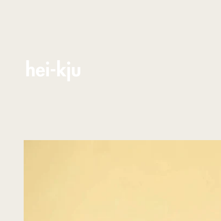
Zum Inhalt springen
hei-kju