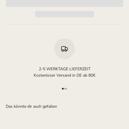
2-5 WERKTAGE LIEFERZEIT
Kostenloser Versand in DE ab 80€
Gehe zu Element 1
Gehe zu Element 2
Gehe zu Element 3