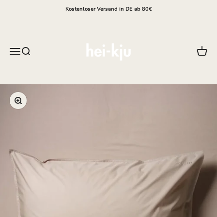
Zum Inhalt springen
Kostenloser Versand in DE ab 80€
hei-kju
Menü
Suche
Waren
Bild vergrößern