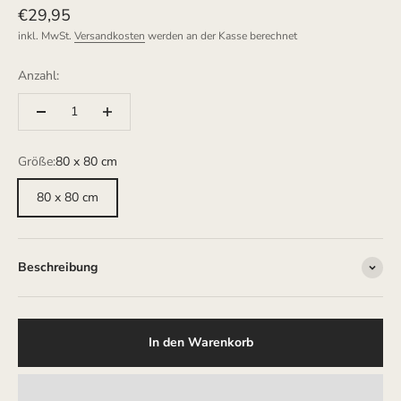
Angebot
€29,95
inkl. MwSt.
Versandkosten
werden an der Kasse berechnet
Anzahl:
Größe:
80 x 80 cm
80 x 80 cm
Beschreibung
In den Warenkorb