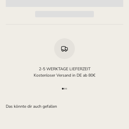
2-5 WERKTAGE LIEFERZEIT
Kostenloser Versand in DE ab 80€
Gehe zu Element 1
Gehe zu Element 2
Gehe zu Element 3