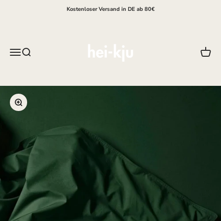
Zum Inhalt springen
Kostenloser Versand in DE ab 80€
hei-kju
Menü
Suche
Waren
Bild vergrößern