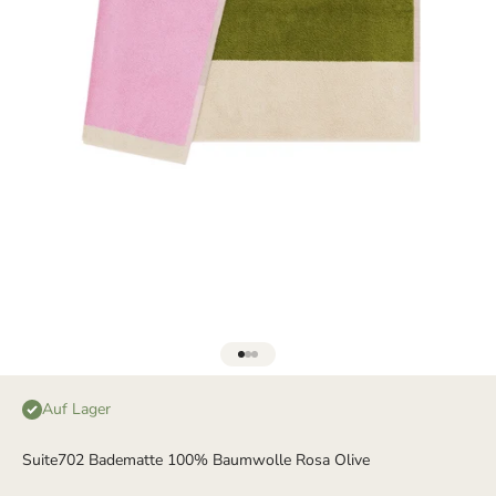
Gehe zu Element 1
Gehe zu Element 2
Gehe zu Element 3
Auf Lager
Suite702 Badematte 100% Baumwolle Rosa Olive