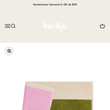
Zum Inhalt springen
Kostenloser Versand in DE ab 80€
hei-kju
Menü
Suche
Waren
Bild vergrößern