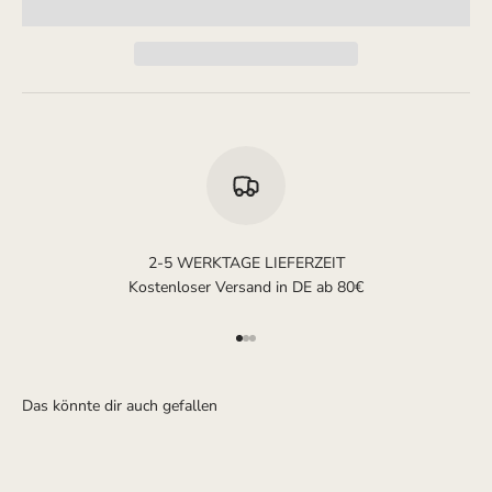
2-5 WERKTAGE LIEFERZEIT
Kostenloser Versand in DE ab 80€
Gehe zu Element 1
Gehe zu Element 2
Gehe zu Element 3