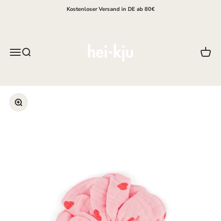
Zum Inhalt springen
Kostenloser Versand in DE ab 80€
hei-kju
Menü
Suche
Waren
Bild vergrößern