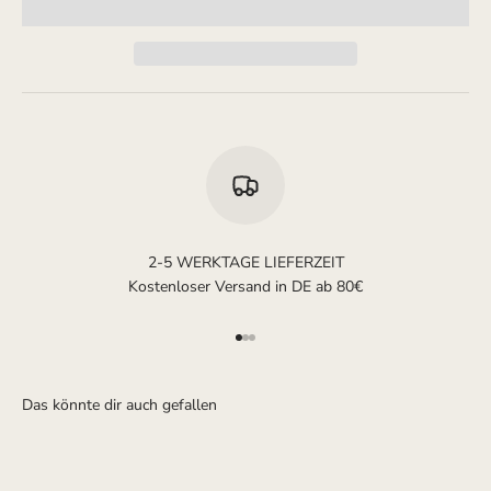
2-5 WERKTAGE LIEFERZEIT
Kostenloser Versand in DE ab 80€
Gehe zu Element 1
Gehe zu Element 2
Gehe zu Element 3