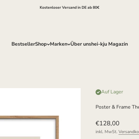
Kostenloser Versand in DE ab 80€
Bestseller
Shop
Marken
Über uns
hei-kju Magazin
Auf Lager
Poster & Frame The
Angebot
€128,00
inkl. MwSt.
Versandko