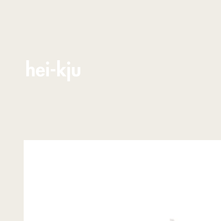
Zum Inhalt springen
hei-kju