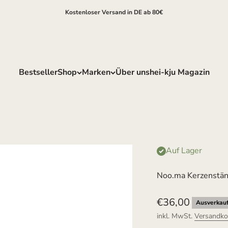
Kostenloser Versand in DE ab 80€
Bestseller
Shop
Marken
Über uns
hei-kju Magazin
Auf Lager
Noo.ma Kerzenständ
Angebot
€36,00
Ausverkauf
inkl. MwSt.
Versandko