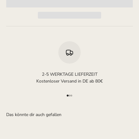
2-5 WERKTAGE LIEFERZEIT
Kostenloser Versand in DE ab 80€
Gehe zu Element 1
Gehe zu Element 2
Gehe zu Element 3