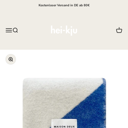
Zum Inhalt springen
Kostenloser Versand in DE ab 80€
hei-kju
Menü
Suche
Waren
Bild vergrößern