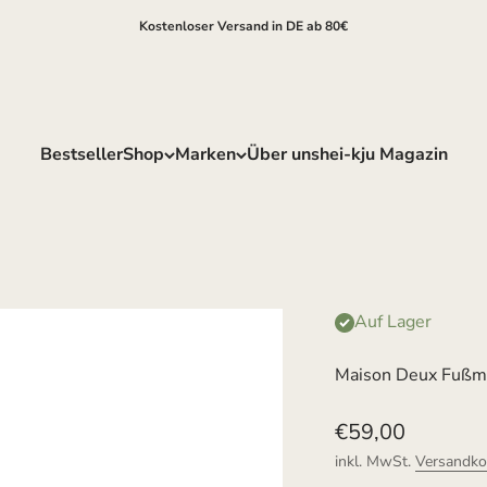
Kostenloser Versand in DE ab 80€
Bestseller
Shop
Marken
Über uns
hei-kju Magazin
Auf Lager
Maison Deux Fußm
Angebot
€59,00
inkl. MwSt.
Versandko