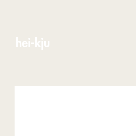
Zum Inhalt springen
hei-kju