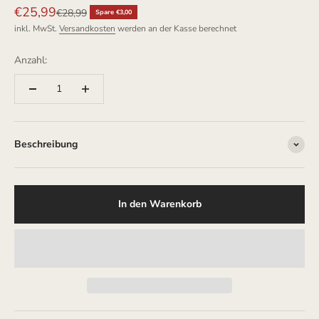
Angebot
€25,99
Regulärer Preis
€28,99
Spare €3,00
inkl. MwSt.
Versandkosten
werden an der Kasse berechnet
Anzahl:
Beschreibung
In den Warenkorb