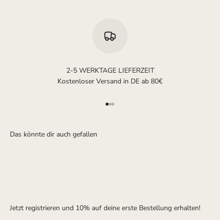
2-5 WERKTAGE LIEFERZEIT
Kostenloser Versand in DE ab 80€
Gehe zu Element 1
Gehe zu Element 2
Gehe zu Element 3
Jetzt registrieren und 10% auf deine erste Bestellung erhalten!