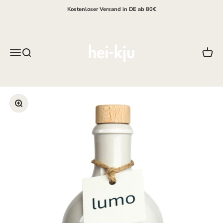
Zum Inhalt springen
Kostenloser Versand in DE ab 80€
hei-kju
Menü
Suche
Waren
Bild vergrößern