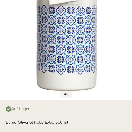
Gehe zu Element 1
Gehe zu Element 2
Auf Lager
Lumo Olivenöl Nativ Extra 500 ml