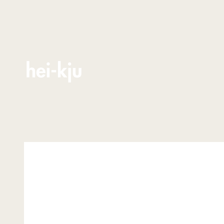
Zum Inhalt springen
hei-kju