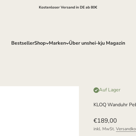
Kostenloser Versand in DE ab 80€
Bestseller
Shop
Marken
Über uns
hei-kju Magazin
Auf Lager
KLOQ Wanduhr Peb
Angebot
€189,00
inkl. MwSt.
Versandko