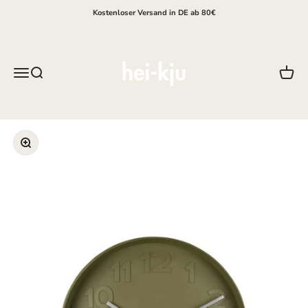
Zum Inhalt springen
Kostenloser Versand in DE ab 80€
hei-kju
Menü
Suche
Waren
Bild vergrößern