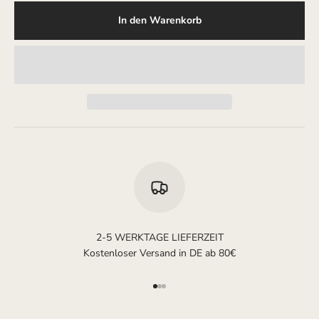
In den Warenkorb
2-5 WERKTAGE LIEFERZEIT
Kostenloser Versand in DE ab 80€
Gehe zu Element 1
Gehe zu Element 2
Gehe zu Element 3