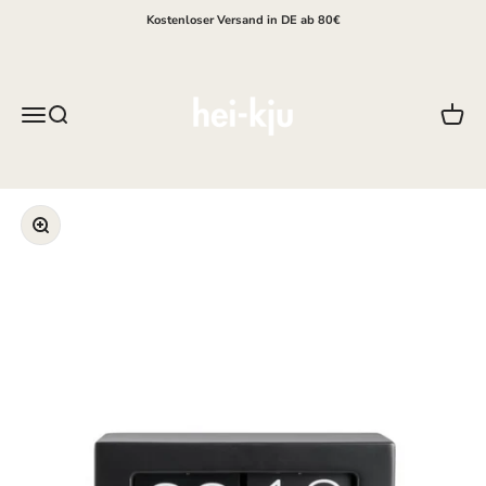
Zum Inhalt springen
Kostenloser Versand in DE ab 80€
hei-kju
Menü
Suche
Waren
Bild vergrößern