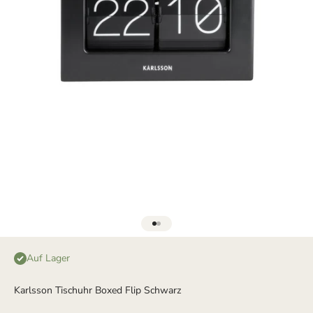
Gehe zu Element 1
Gehe zu Element 2
Auf Lager
Karlsson Tischuhr Boxed Flip Schwarz