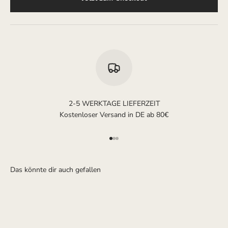
2-5 WERKTAGE LIEFERZEIT
Kostenloser Versand in DE ab 80€
Gehe zu Element 1
Gehe zu Element 2
Gehe zu Element 3