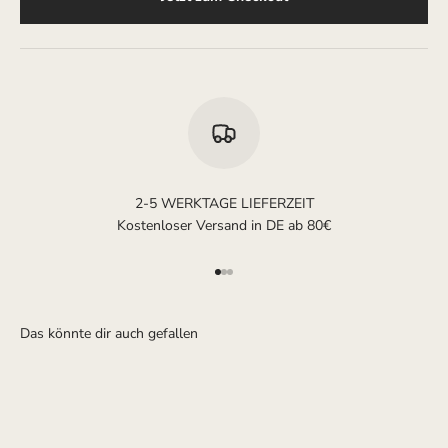
2-5 WERKTAGE LIEFERZEIT
Kostenloser Versand in DE ab 80€
Gehe zu Element 1
Gehe zu Element 2
Gehe zu Element 3