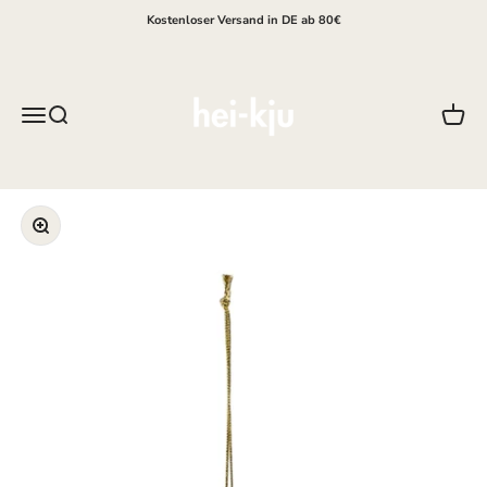
Zum Inhalt springen
Kostenloser Versand in DE ab 80€
hei-kju
Menü
Suche
Waren
Bild vergrößern