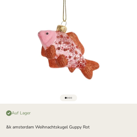
Gehe zu Element 1
Gehe zu Element 2
Gehe zu Element 3
Gehe zu Element 4
Auf Lager
&k amsterdam Weihnachtskugel Guppy Rot