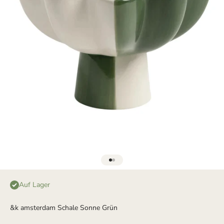
Gehe zu Element 1
Gehe zu Element 2
Auf Lager
&k amsterdam Schale Sonne Grün