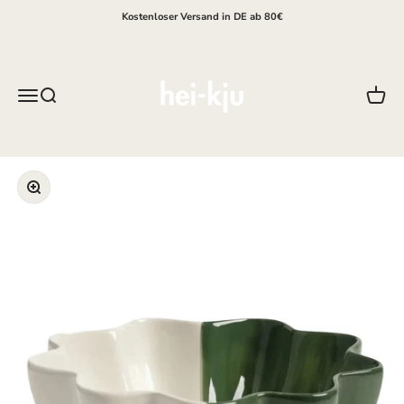
Zum Inhalt springen
Kostenloser Versand in DE ab 80€
hei-kju
Menü
Suche
Waren
Bild vergrößern