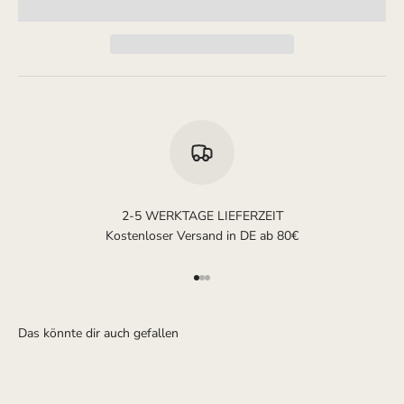
2-5 WERKTAGE LIEFERZEIT
Kostenloser Versand in DE ab 80€
Gehe zu Element 1
Gehe zu Element 2
Gehe zu Element 3