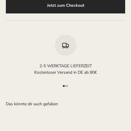
Jetzt zum Checkout
2-5 WERKTAGE LIEFERZEIT
Kostenloser Versand in DE ab 80€
Gehe zu Element 1
Gehe zu Element 2
Gehe zu Element 3