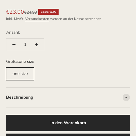
Angebot
€23,00
Regulärer Preis
€24,99
Spare €1,99
inkl. MwSt.
Versandkosten
werden an der Kasse berechnet
Anzahl:
Größe:
one size
one size
Beschreibung
In den Warenkorb