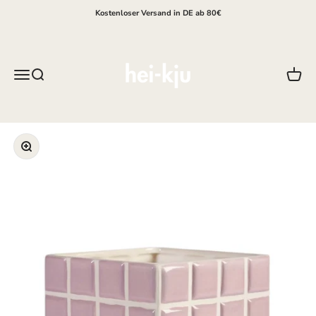
Zum Inhalt springen
Kostenloser Versand in DE ab 80€
hei-kju
Menü
Suche
Waren
Bild vergrößern