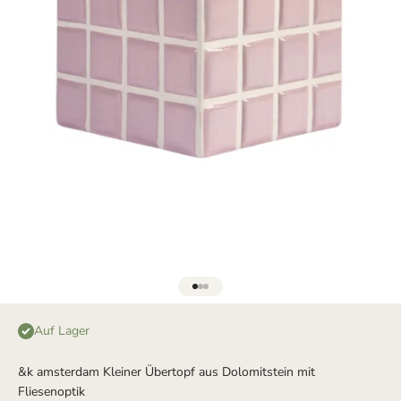
Gehe zu Element 1
Gehe zu Element 2
Gehe zu Element 3
Auf Lager
&k amsterdam Kleiner Übertopf aus Dolomitstein mit
Fliesenoptik