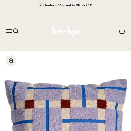
Zum Inhalt springen
Kostenloser Versand in DE ab 80€
hei-kju
Menü
Suche
Waren
Bild vergrößern