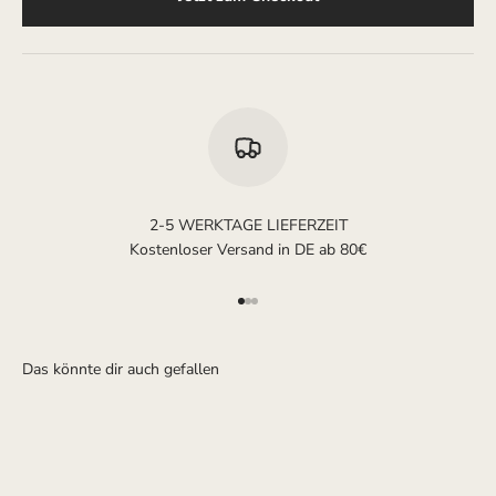
2-5 WERKTAGE LIEFERZEIT
Kostenloser Versand in DE ab 80€
Gehe zu Element 1
Gehe zu Element 2
Gehe zu Element 3