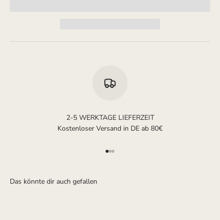
2-5 WERKTAGE LIEFERZEIT
Kostenloser Versand in DE ab 80€
Gehe zu Element 1
Gehe zu Element 2
Gehe zu Element 3