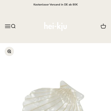
Zum Inhalt springen
Kostenloser Versand in DE ab 80€
hei-kju
Menü
Suche
Waren
Bild vergrößern