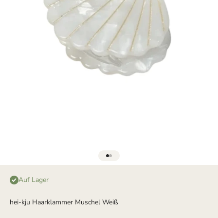
Gehe zu Element 1
Gehe zu Element 2
Auf Lager
hei-kju Haarklammer Muschel Weiß