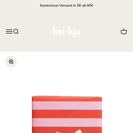
Zum Inhalt springen
Kostenloser Versand in DE ab 80€
hei-kju
Menü
Suche
Waren
Bild vergrößern