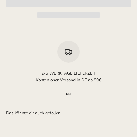
2-5 WERKTAGE LIEFERZEIT
Kostenloser Versand in DE ab 80€
Gehe zu Element 1
Gehe zu Element 2
Gehe zu Element 3