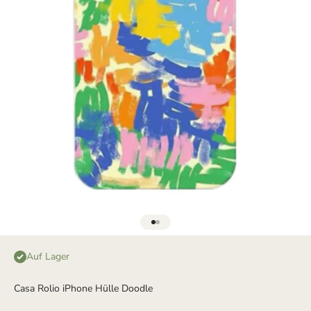
Gehe zu Element 1
Gehe zu Element 2
Auf Lager
Casa Rolio iPhone Hülle Doodle