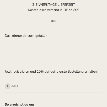
2-5 WERKTAGE LIEFERZEIT
Kostenloser Versand in DE ab 80€
Gehe zu Element 1
Gehe zu Element 2
Gehe zu Element 3
Jetzt registrieren und 10% auf deine erste Bestellung erhalten!
Abonnieren
E-Mail
So erreichst du uns