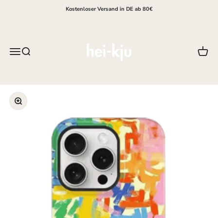
Zum Inhalt springen
Kostenloser Versand in DE ab 80€
hei-kju
Menü
Suche
Waren
Bild vergrößern