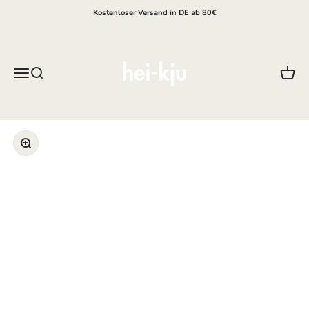
Zum Inhalt springen
Kostenloser Versand in DE ab 80€
hei-kju
Menü
Suche
Waren
Bild vergrößern