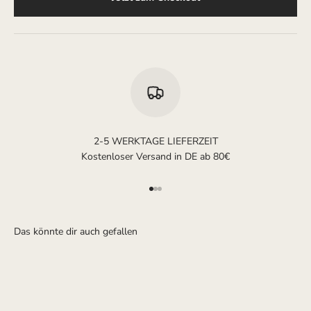
2-5 WERKTAGE LIEFERZEIT
Kostenloser Versand in DE ab 80€
Gehe zu Element 1
Gehe zu Element 2
Gehe zu Element 3