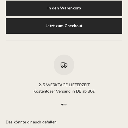
In den Warenkorb
Jetzt zum Checkout
2-5 WERKTAGE LIEFERZEIT
Kostenloser Versand in DE ab 80€
Gehe zu Element 1
Gehe zu Element 2
Gehe zu Element 3