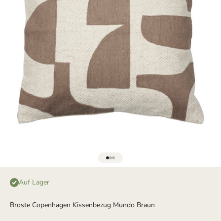
Gehe zu Element 1
Gehe zu Element 2
Gehe zu Element 3
Auf Lager
Broste Copenhagen Kissenbezug Mundo Braun