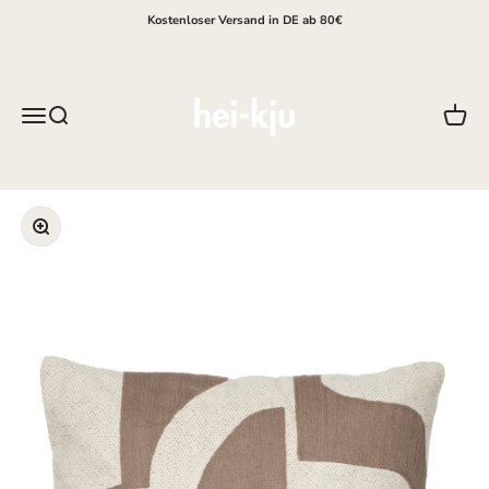
Zum Inhalt springen
Kostenloser Versand in DE ab 80€
hei-kju
Menü
Suche
Waren
Bild vergrößern