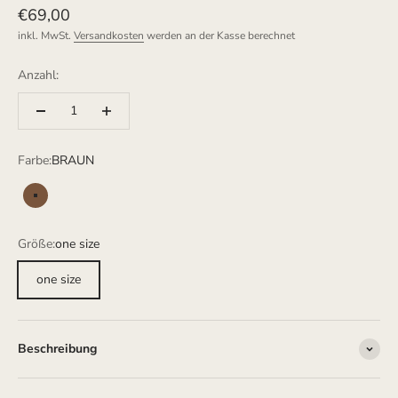
Angebot
€69,00
inkl. MwSt.
Versandkosten
werden an der Kasse berechnet
Anzahl:
Farbe:
BRAUN
BRAUN
Größe:
one size
one size
Beschreibung