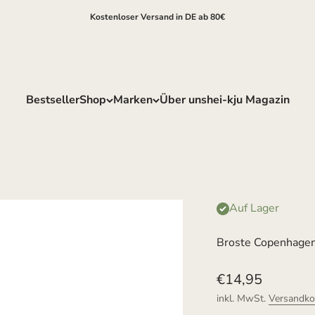
Kostenloser Versand in DE ab 80€
Bestseller
Shop
Marken
Über uns
hei-kju Magazin
Auf Lager
Broste Copenhagen
Angebot
€14,95
inkl. MwSt.
Versandko