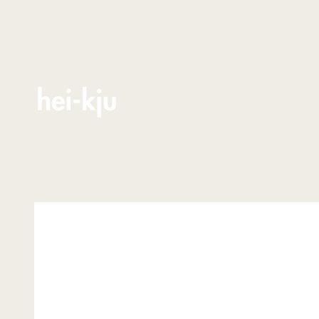
Zum Inhalt springen
hei-kju