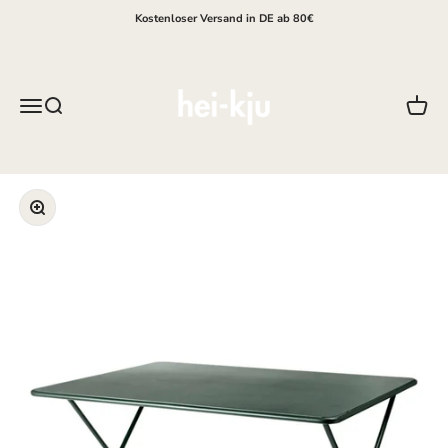
Zum Inhalt springen
Kostenloser Versand in DE ab 80€
hei-kju
Menü
Suche
Waren
Bild vergrößern