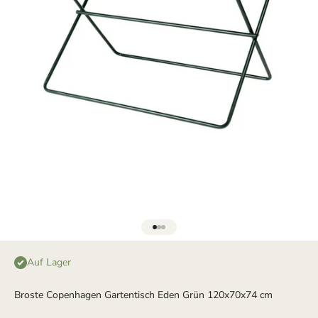
Gehe zu Element 1
Gehe zu Element 2
Gehe zu Element 3
Auf Lager
Broste Copenhagen Gartentisch Eden Grün 120x70x74 cm