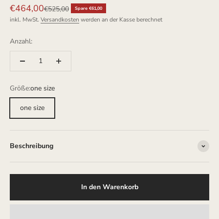
Angebot
€464,00
Regulärer Preis
€525,00
Spare €61,00
inkl. MwSt.
Versandkosten
werden an der Kasse berechnet
Anzahl:
Größe:
one size
one size
Beschreibung
In den Warenkorb