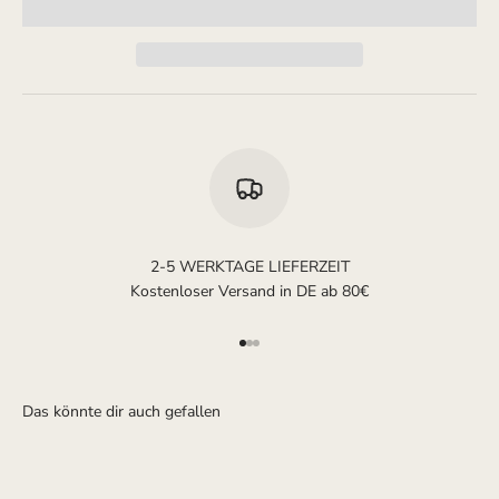
2-5 WERKTAGE LIEFERZEIT
Kostenloser Versand in DE ab 80€
Gehe zu Element 1
Gehe zu Element 2
Gehe zu Element 3