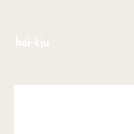
Zum Inhalt springen
hei-kju