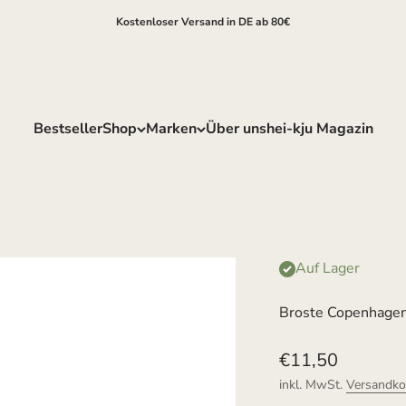
Kostenloser Versand in DE ab 80€
Bestseller
Shop
Marken
Über uns
hei-kju Magazin
Auf Lager
Broste Copenhagen
Angebot
€11,50
inkl. MwSt.
Versandko