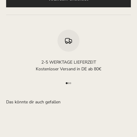
2-5 WERKTAGE LIEFERZEIT
Kostenloser Versand in DE ab 80€
Gehe zu Element 1
Gehe zu Element 2
Gehe zu Element 3