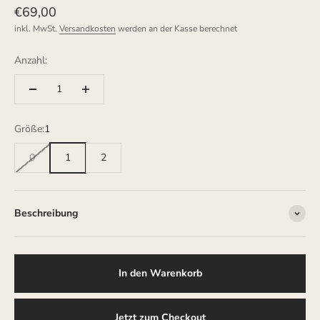
Angebot
€69,00
inkl. MwSt.
Versandkosten
werden an der Kasse berechnet
Anzahl:
Größe:
1
0
1
2
Beschreibung
In den Warenkorb
Jetzt zum Checkout