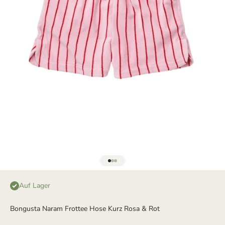
Gehe zu Element 1
Gehe zu Element 2
Gehe zu Element 3
Auf Lager
Bongusta Naram Frottee Hose Kurz Rosa & Rot