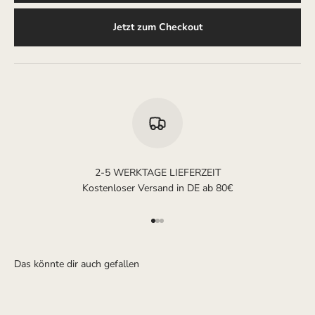
Jetzt zum Checkout
2-5 WERKTAGE LIEFERZEIT
Kostenloser Versand in DE ab 80€
Gehe zu Element 1
Gehe zu Element 2
Gehe zu Element 3