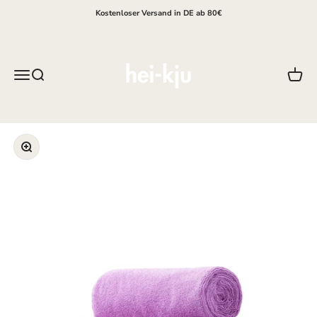
Zum Inhalt springen
Kostenloser Versand in DE ab 80€
hei-kju
Menü
Suche
Waren
Bild vergrößern