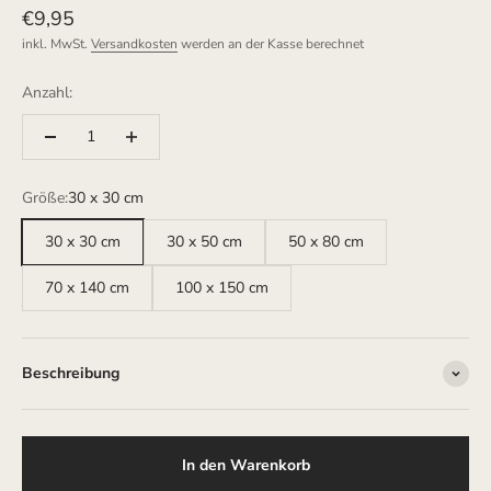
Angebot
€9,95
inkl. MwSt.
Versandkosten
werden an der Kasse berechnet
Anzahl:
Größe:
30 x 30 cm
30 x 30 cm
30 x 50 cm
50 x 80 cm
70 x 140 cm
100 x 150 cm
Beschreibung
In den Warenkorb