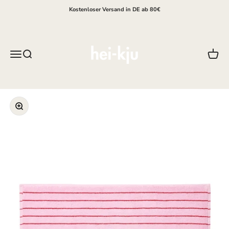
Zum Inhalt springen
Kostenloser Versand in DE ab 80€
hei-kju
Menü
Suche
Waren
Bild vergrößern