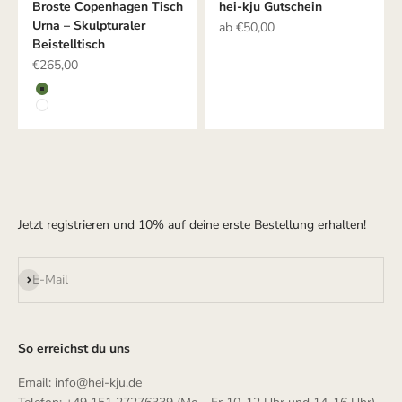
Broste Copenhagen Tisch
hei-kju Gutschein
Urna – Skulpturaler
Angebot
ab €50,00
Beistelltisch
Angebot
€265,00
Farbe
GRÜN
WEIß
Jetzt registrieren und 10% auf deine erste Bestellung erhalten!
Abonnieren
E-Mail
So erreichst du uns
Email: info@hei-kju.de