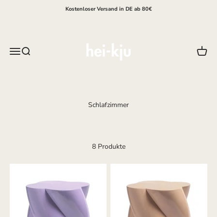
Zum Inhalt springen
Kostenloser Versand in DE ab 80€
hei-kju
Menü
Suche
Waren
8 Produkte