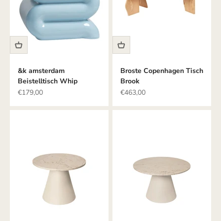
&k amsterdam
Broste Copenhagen Tisch
Beistelltisch Whip
Brook
Angebot
Angebot
€179,00
€463,00